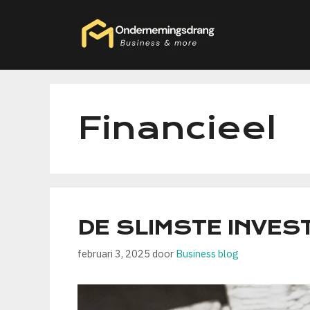
Ga
naar
de
inhoud
Financieel
DE SLIMSTE INVES
februari 3, 2025
door
Business blog