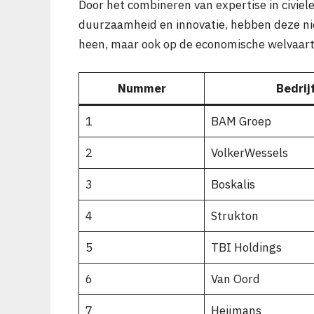
Door het combineren van expertise in civie
duurzaamheid en innovatie, hebben deze nie
heen, maar ook op de economische welvaar
Nummer
Bedri
1
BAM Groep
2
VolkerWessels
3
Boskalis
4
Strukton
5
TBI Holdings
6
Van Oord
7
Heijmans