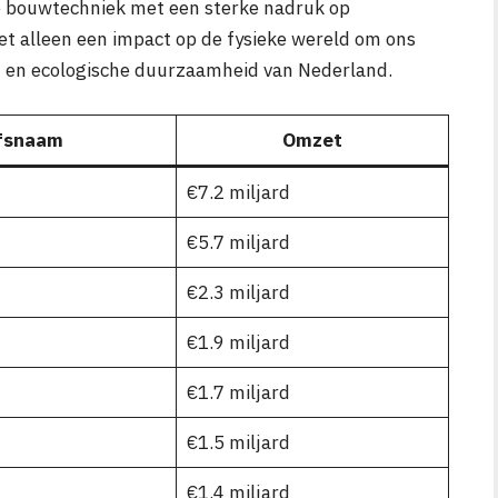
le bouwtechniek met een sterke nadruk op
t alleen een impact op de fysieke wereld om ons
t en ecologische duurzaamheid van Nederland.
jfsnaam
Omzet
€7.2 miljard
€5.7 miljard
€2.3 miljard
€1.9 miljard
€1.7 miljard
€1.5 miljard
€1.4 miljard