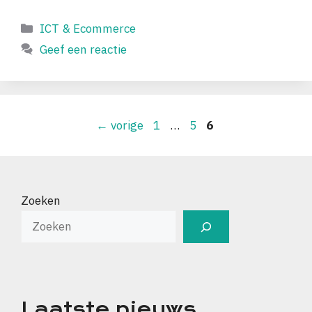
Categorieën
ICT & Ecommerce
Geef een reactie
Pagina
Pagina
Pagina
←
vorige
1
…
5
6
Zoeken
Laatste nieuws