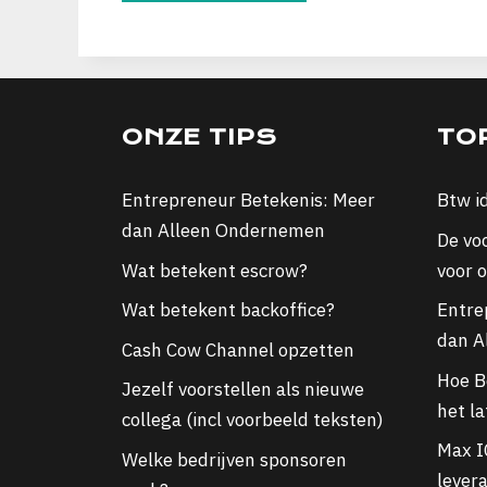
ONZE TIPS
TO
Entrepreneur Betekenis: Meer
Btw i
dan Alleen Ondernemen
De vo
Wat betekent escrow?
voor 
Wat betekent backoffice?
Entre
dan A
Cash Cow Channel opzetten
Hoe Bo
Jezelf voorstellen als nieuwe
het l
collega (incl voorbeeld teksten)
Max I
Welke bedrijven sponsoren
lever