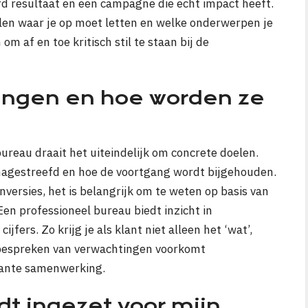
d resultaat en een campagne die echt impact heeft.
alen waar je op moet letten en welke onderwerpen je
m af en toe kritisch stil te staan bij de
lingen en hoe worden ze
bureau draait het uiteindelijk om concrete doelen.
nagestreefd en hoe de voortgang wordt bijgehouden.
nversies, het is belangrijk om te weten op basis van
Een professioneel bureau biedt inzicht in
jfers. Zo krijg je als klant niet alleen het ‘wat’,
 bespreken van verwachtingen voorkomt
arante samenwerking.
dt ingezet voor mijn