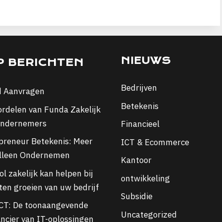
NIEUWS
P BERICHTEN
Bedrijven
d Aanvragen
Betekenis
ordelen van Funda Zakelijk
ondernemers
Financieel
preneur Betekenis: Meer
ICT & Ecommerce
lleen Ondernemen
Kantoor
l zakelijk kan helpen bij
ontwikkeling
aten groeien van uw bedrijf
Subsidie
CT: De toonaangevende
Uncategorized
ancier van IT-oplossingen