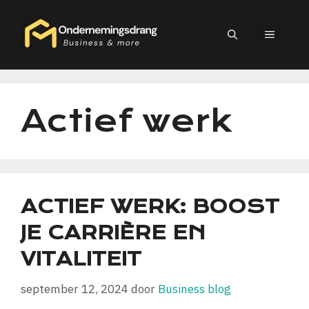
Ga
naar
MEN
de
inhoud
Actief werk
ACTIEF WERK: BOOST
JE CARRIÈRE EN
VITALITEIT
september 12, 2024
door
Business blog