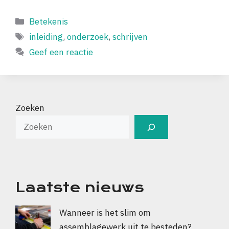
Categorieën
Betekenis
Tags
inleiding
,
onderzoek
,
schrijven
Geef een reactie
Zoeken
Laatste nieuws
Wanneer is het slim om
assemblagewerk uit te besteden?