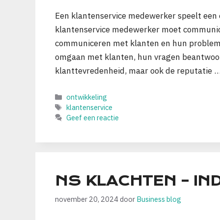
Een klantenservice medewerker speelt een cr
klantenservice medewerker moet communicat
communiceren met klanten en hun problem
omgaan met klanten, hun vragen beantwoord
klanttevredenheid, maar ook de reputatie 
Categorieën
ontwikkeling
Tags
klantenservice
Geef een reactie
NS KLACHTEN – IN
november 20, 2024
door
Business blog