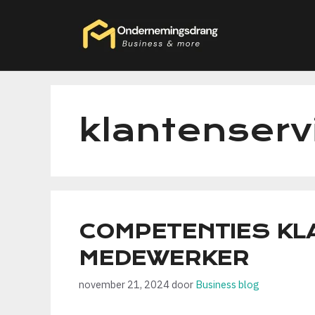
Ga
naar
de
inhoud
klantenserv
COMPETENTIES KL
MEDEWERKER
november 21, 2024
door
Business blog