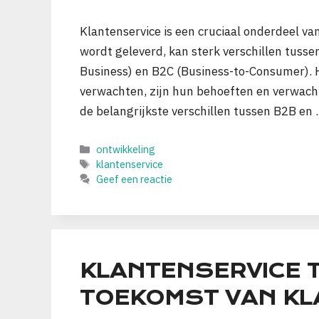
Klantenservice is een cruciaal onderdeel va
wordt geleverd, kan sterk verschillen tussen
Business) en B2C (Business-to-Consumer).
verwachten, zijn hun behoeften en verwacht
de belangrijkste verschillen tussen B2B en
Categorieën
ontwikkeling
Tags
klantenservice
Geef een reactie
KLANTENSERVICE T
TOEKOMST VAN K