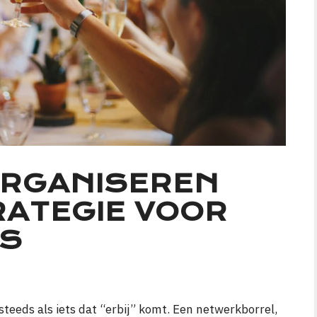
ORGANISEREN
RATEGIE VOOR
S
eeds als iets dat “erbij” komt. Een netwerkborrel,