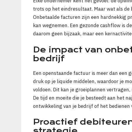
Elke ondernemer kent het gevoel: de opwin
trots op het eindresultaat. Maar wat als de b
Onbetaalde facturen zijn een hardnekkig p
kan wegnemen. Een gezonde cashflow is de l
daarom geen bijzaak, maar een kernactivite
De impact van onbet
bedrijf
Een openstaande factuur is meer dan een ge
druk op je liquide middelen, waardoor je mog
voldoen. Dit kan je groeiplannen vertragen, 
De tijd en moeite die je besteedt aan het na
ontwikkeling van je bedrijf of het bedienen 
Proactief debiteure
strategie