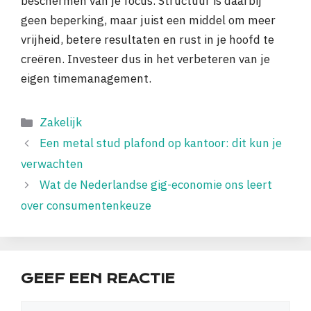
beschermen van je focus. Structuur is daarbij
geen beperking, maar juist een middel om meer
vrijheid, betere resultaten en rust in je hoofd te
creëren. Investeer dus in het verbeteren van je
eigen timemanagement.
Categorieën
Zakelijk
Een metal stud plafond op kantoor: dit kun je
verwachten
Wat de Nederlandse gig-economie ons leert
over consumentenkeuze
GEEF EEN REACTIE
Reactie