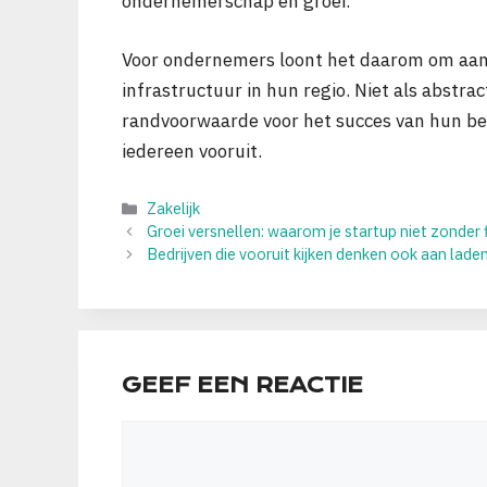
ondernemerschap en groei.
Voor ondernemers loont het daarom om aan
infrastructuur in hun regio. Niet als abstr
randvoorwaarde voor het succes van hun bed
iedereen vooruit.
Categorieën
Zakelijk
Groei versnellen: waarom je startup niet zonder f
Bedrijven die vooruit kijken denken ook aan lade
GEEF EEN REACTIE
Reactie