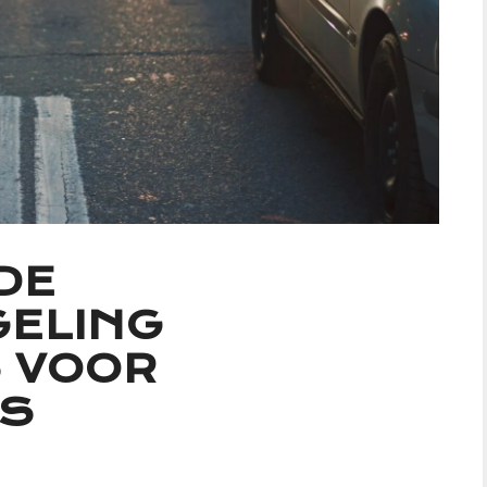
DE
ELING
S VOOR
S