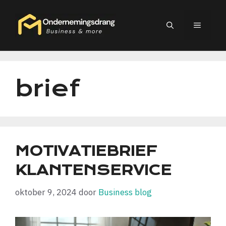
Ga
naar
MEN
de
inhoud
brief
MOTIVATIEBRIEF
KLANTENSERVICE
oktober 9, 2024
door
Business blog