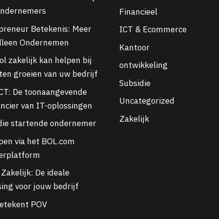
ondernemers
Financieel
preneur Betekenis: Meer
ICT & Ecommerce
lleen Ondernemen
Kantoor
l zakelijk kan helpen bij
ontwikkeling
aten groeien van uw bedrijf
Subsidie
CT: De toonaangevende
Uncategorized
ancier van IT-oplossingen
Zakelijk
die startende ondernemer
pen via het BOL.com
erplatform
Zakelijk: De ideale
ing voor jouw bedrijf
etekent POV