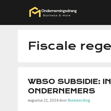
Ga
naar
de
inhoud
Fiscale reg
WBSO SUBSIDIE: 
ONDERNEMERS
augustus 21, 2024
door
Business blog