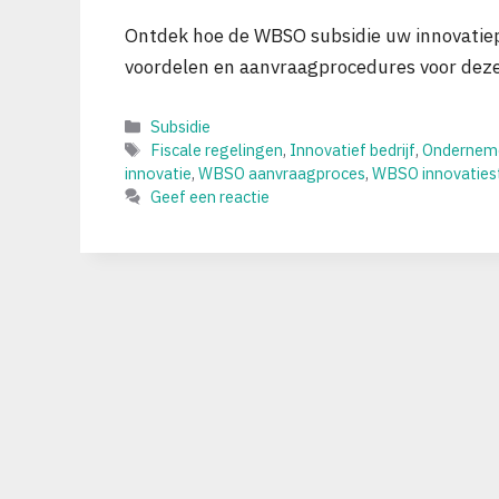
Ontdek hoe de WBSO subsidie uw innovatiep
voordelen en aanvraagprocedures voor deze 
Categorieën
Subsidie
Tags
Fiscale regelingen
,
Innovatief bedrijf
,
Onderneme
innovatie
,
WBSO aanvraagproces
,
WBSO innovaties
Geef een reactie