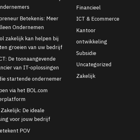
ondernemers
Financieel
preneur Betekenis: Meer
ICT & Ecommerce
lleen Ondernemen
Kantoor
l zakelijk kan helpen bij
ontwikkeling
aten groeien van uw bedrijf
Subsidie
CT: De toonaangevende
Uncategorized
ancier van IT-oplossingen
Zakelijk
die startende ondernemer
pen via het BOL.com
erplatform
Zakelijk: De ideale
ing voor jouw bedrijf
etekent POV