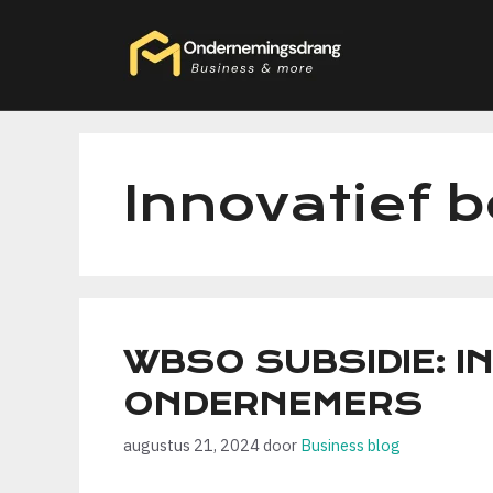
Ga
naar
de
inhoud
Innovatief b
WBSO SUBSIDIE: 
ONDERNEMERS
augustus 21, 2024
door
Business blog