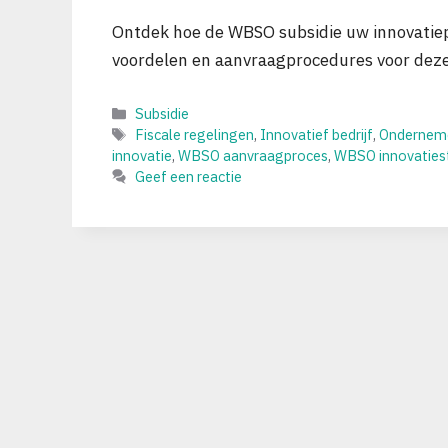
Ontdek hoe de WBSO subsidie uw innovatiep
voordelen en aanvraagprocedures voor deze 
Categorieën
Subsidie
Tags
Fiscale regelingen
,
Innovatief bedrijf
,
Onderneme
innovatie
,
WBSO aanvraagproces
,
WBSO innovaties
Geef een reactie