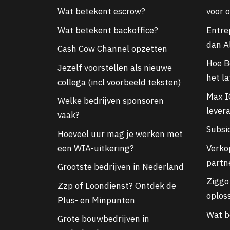
Wat betekent escrow?
voor 
Wat betekent backoffice?
Entre
dan A
Cash Cow Channel opzetten
Hoe Bo
Jezelf voorstellen als nieuwe
het l
collega (incl voorbeeld teksten)
Max I
Welke bedrijven sponsoren
lever
vaak?
Subsi
Hoeveel uur mag je werken met
een WIA-uitkering?
Verko
partn
Grootste bedrijven in Nederland
Ziggo 
Zzp of Loondienst? Ontdek de
oploss
Plus- en Minpunten
Wat b
Grote bouwbedrijven in