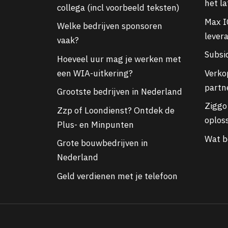
het l
collega (incl voorbeeld teksten)
Max I
Welke bedrijven sponsoren
lever
vaak?
Subsi
Hoeveel uur mag je werken met
een WIA-uitkering?
Verko
partn
Grootste bedrijven in Nederland
Ziggo 
Zzp of Loondienst? Ontdek de
oploss
Plus- en Minpunten
Wat b
Grote bouwbedrijven in
Nederland
Geld verdienen met je telefoon