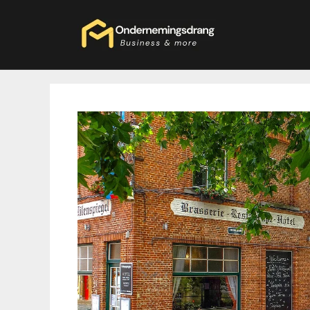
Ga
naar
de
inhoud