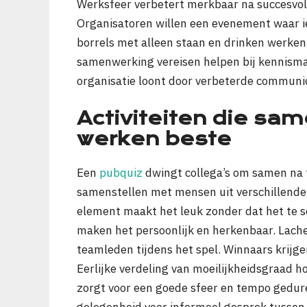
Werksfeer verbetert merkbaar na succesvol
Organisatoren willen een evenement waar i
borrels met alleen staan en drinken werken 
samenwerking vereisen helpen bij kennisma
organisatie loont door verbeterde communic
Activiteiten die sa
werken beste
Een
pubquiz
dwingt collega’s om samen na
samenstellen met mensen uit verschillende
element maakt het leuk zonder dat het te se
maken het persoonlijk en herkenbaar. Lac
teamleden tijdens het spel. Winnaars krijgen
Eerlijke verdeling van moeilijkheidsgraad h
zorgt voor een goede sfeer en tempo gedur
gelegenheid voor informeel gesprek tussen 