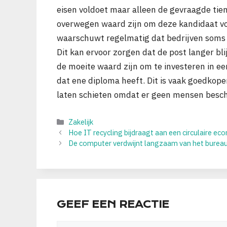
eisen voldoet maar alleen de gevraagde tien
overwegen waard zijn om deze kandidaat vo
waarschuwt regelmatig dat bedrijven soms t
Dit kan ervoor zorgen dat de post langer bl
de moeite waard zijn om te investeren in ee
dat ene diploma heeft. Dit is vaak goedkop
laten schieten omdat er geen mensen beschi
Categorieën
Zakelijk
Hoe IT recycling bijdraagt aan een circulaire ec
De computer verdwijnt langzaam van het burea
GEEF EEN REACTIE