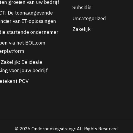
aten groeien van uw bedrijf
Subsidie
CT: De toonaangevende
Uncategorized
ancier van IT-oplossingen
Zakelijk
die startende ondernemer
pen via het BOL.com
erplatform
Zakelijk: De ideale
ing voor jouw bedrijf
etekent POV
© 2026 Ondernemingsdrang• All Rights Reserved!