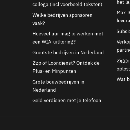
het l
collega (incl voorbeeld teksten)
Max I
Welke bedrijven sponsoren
lever
vaak?
Subsi
Hoeveel uur mag je werken met
een WIA-uitkering?
Verko
partn
Grootste bedrijven in Nederland
Ziggo 
Zzp of Loondienst? Ontdek de
oploss
Plus- en Minpunten
Wat b
Grote bouwbedrijven in
Nederland
Geld verdienen met je telefoon